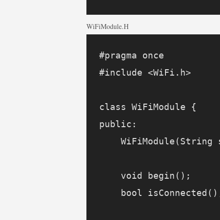
WiFiModule.h
#pragma once

#include <WiFi.h>

class WiFiModule {

public:

    WiFiModule(String 
    void begin();

    bool isConnected();