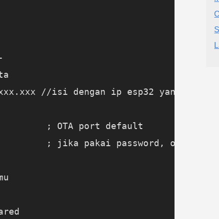
O
S
L


a

xxx.xxx //isi dengan ip esp32 yang muncul
         ; OTA port default

         ; jika pakai password, optional

u
