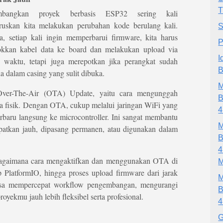
T
mbangkan proyek berbasis ESP32 sering kali
uskan kita melakukan perubahan kode berulang kali.
S
a, setiap kali ingin memperbarui firmware, kita harus
P
kkan kabel data ke board dan melakukan upload via
I
aktu, tetapi juga merepotkan jika perangkat sudah
B
da dalam casing yang sulit dibuka.
Over-The-Air (OTA) Update, yaitu cara mengunggah
B
a fisik. Dengan OTA, cukup melalui jaringan WiFi yang
4
erbaru langsung ke microcontroller. Ini sangat membantu
patkan jauh, dipasang permanen, atau digunakan dalam
B
s bagaimana cara mengaktifkan dan menggunakan OTA di
M
p PlatformIO, hingga proses upload firmware dari jarak
a mempercepat workflow pengembangan, mengurangi
B
yekmu jauh lebih fleksibel serta profesional.
4
G