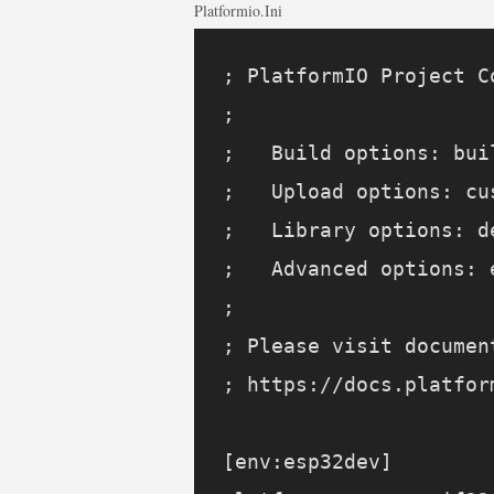
Platformio.ini
; PlatformIO Project C
;

;   Build options: bui
;   Upload options: cu
;   Library options: d
;   Advanced options: 
;

; Please visit documen
; https://docs.platfor
[env:esp32dev]
