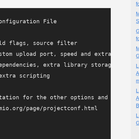
f
M
onfiguration File

S
G
f
ld flags, source filter

M
stom upload port, speed and extra flags

G
ependencies, extra library storages

L
A
extra scripting

m
L
tation for the other options and examples

B
mio.org/page/projectconf.html

L
G