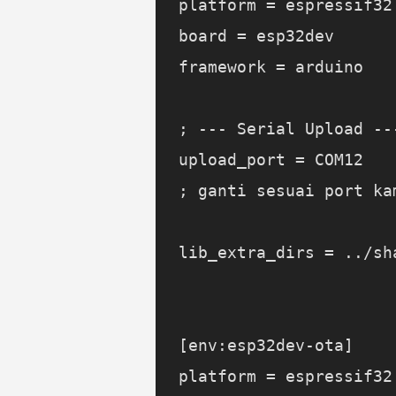
platform = espressif32

board = esp32dev

framework = arduino

; --- Serial Upload ---
upload_port = COM12    
; ganti sesuai port kam
lib_extra_dirs = ../sha
[env:esp32dev-ota]

platform = espressif32
