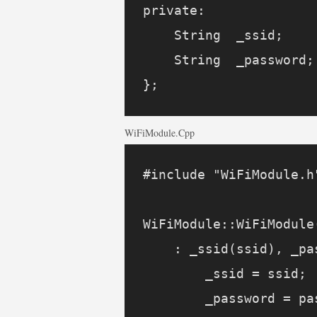
private:

    String  _ssid;

    String  _password;

WiFiModule.cpp
#include "WiFiModule.h"
WiFiModule::WiFiModule
    : _ssid(ssid), _pa
        _ssid = ssid;

        _password = pas