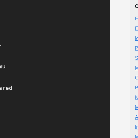
C
E
I


P
         

S
u

M
C
P
red

N
M
A
I
M