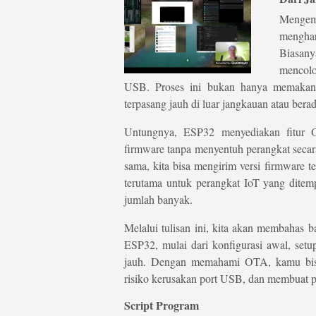
Menge
menghar
Biasany
mencolo
USB. Proses ini bukan hanya memakan w
terpasang jauh di luar jangkauan atau bera
Untungnya, ESP32 menyediakan fitur 
firmware tanpa menyentuh perangkat secar
sama, kita bisa mengirim versi firmware t
terutama untuk perangkat IoT yang ditem
jumlah banyak.
Melalui tulisan ini, kita akan membaha
ESP32, mulai dari konfigurasi awal, setu
jauh. Dengan memahami OTA, kamu bis
risiko kerusakan port USB, dan membuat pro
Script Program