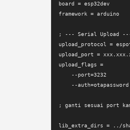
board = esp32dev

framework = arduino

; --- Serial Upload ---
upload_protocol = espot
upload_port = xxx.xxx.
upload_flags =

    --port=3232       
    --auth=otapassword
; ganti sesuai port kam