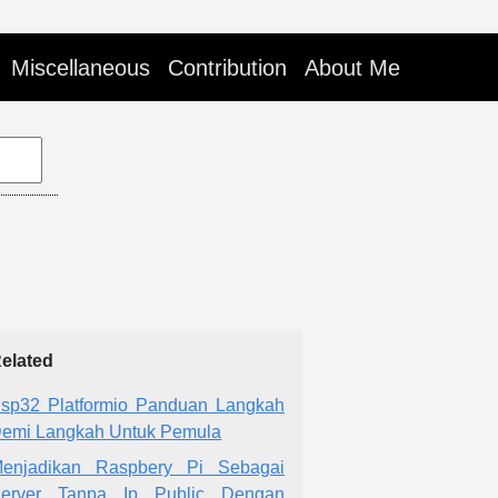
Miscellaneous
Contribution
About Me
elated
sp32 Platformio Panduan Langkah
emi Langkah Untuk Pemula
enjadikan Raspbery Pi Sebagai
erver Tanpa Ip Public Dengan