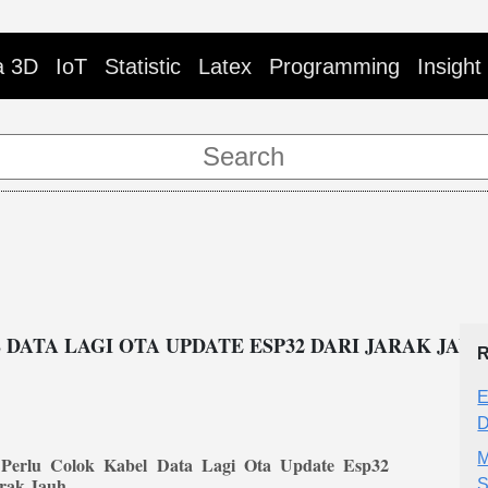
a 3D
IoT
Statistic
Latex
Programming
Insight
DATA LAGI OTA UPDATE ESP32 DARI JARAK JAUH
R
E
D
M
Perlu Colok Kabel Data Lagi Ota Update Esp32
arak Jauh
S