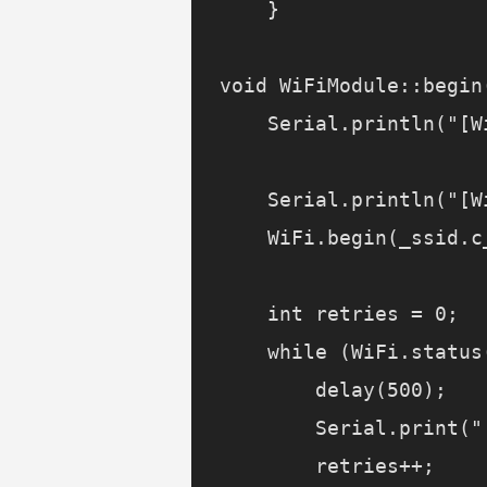
    }

void WiFiModule::begin(
    Serial.println("[W
    Serial.println("[W
    WiFi.begin(_ssid.c
    int retries = 0;

    while (WiFi.status
        delay(500);

        Serial.print(".
        retries++;
