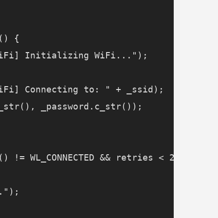
) {

iFi] Initializing WiFi...");

iFi] Connecting to: " + _ssid);

_str(), _password.c_str());

() != WL_CONNECTED && retries < 20) {

");
