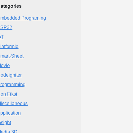
ategories
mbedded Programing
ESP32
oT
latformIo
mart-Sheet
ovie
odeigniter
rogramming
on Fiksi
iscellaneous
pplication
nsight
edia 3D