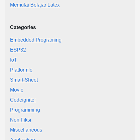
Memulai Belajar Latex
Categories
Embedded Programing
ESP32
IoT
PlatformIo
Smart-Sheet
Movie
Codeigniter
Programming
Non Fiksi
Miscellaneous
Application