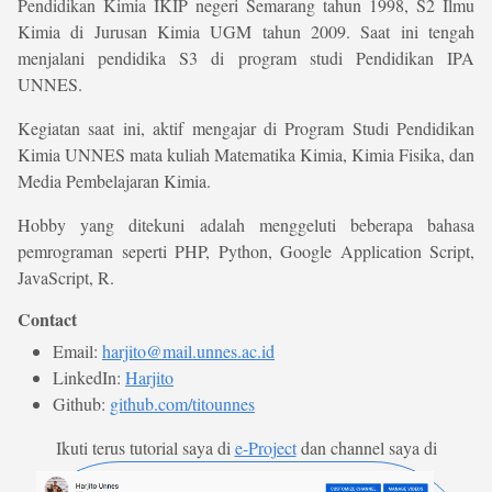
Pendidikan Kimia IKIP negeri Semarang tahun 1998, S2 Ilmu
Kimia di Jurusan Kimia UGM tahun 2009. Saat ini tengah
menjalani pendidika S3 di program studi Pendidikan IPA
UNNES.
Kegiatan saat ini, aktif mengajar di Program Studi Pendidikan
Kimia UNNES mata kuliah Matematika Kimia, Kimia Fisika, dan
Media Pembelajaran Kimia.
Hobby yang ditekuni adalah menggeluti beberapa bahasa
pemrograman seperti PHP, Python, Google Application Script,
JavaScript, R.
Contact
Email:
harjito@mail.unnes.ac.id
LinkedIn:
Harjito
Github:
github.com/titounnes
Ikuti terus tutorial saya di
e-Project
dan channel saya di